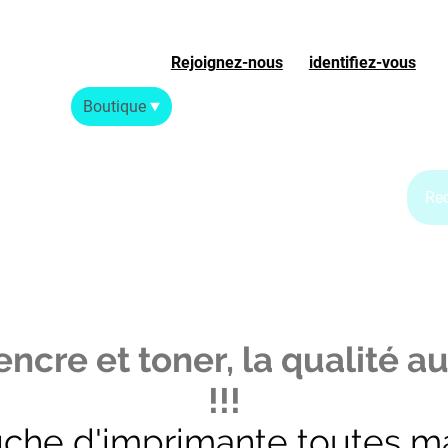
Rejoignez-nous
ou
identifiez-vous
S
Accueil
Boutique
Blog Jet d'encre
Blog Laser
ncre et toner, la qualité au
!!!
uche d'imprimante toutes m