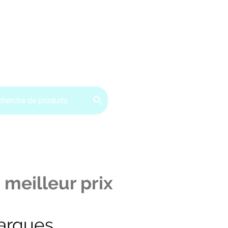
ervice client : 07.49.49.34.02
Contactez-nous
CGV
 meilleur prix
arques