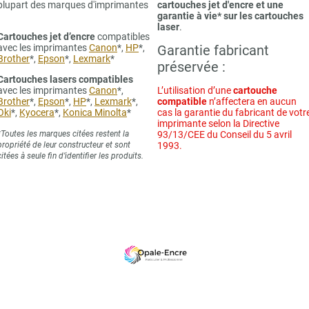
plupart des marques d'imprimantes
cartouches jet d'encre et une
garantie à vie* sur les cartouches
laser
.
Cartouches jet d’encre
compatibles
avec les imprimantes
Canon
*,
HP
*,
Garantie fabricant
Brother
*,
Epson
*,
Lexmark
*
préservée :
Cartouches lasers compatibles
avec les imprimantes
Canon
*,
L’utilisation d’une
cartouche
Brother
*,
Epson
*,
HP
*,
Lexmark
*,
compatible
n’affectera en aucun
Oki
*,
Kyocera
*,
Konica Minolta
*
cas la garantie du fabricant de votr
imprimante selon la Directive
*Toutes les marques citées restent la
93/13/CEE du Conseil du 5 avril
propriété de leur constructeur et sont
1993.
citées à seule fin d’identifier les produits.