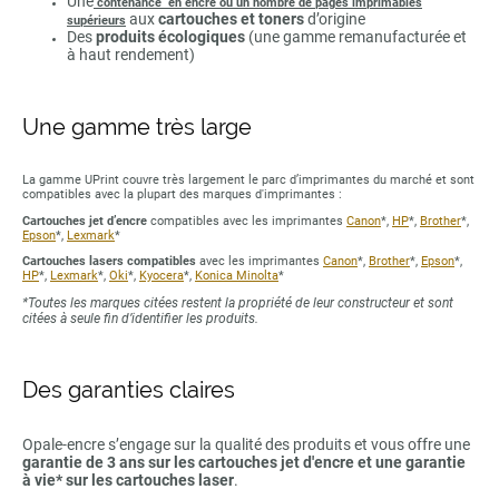
Une
contenance en encre ou un nombre de pages imprimables
aux
cartouches et toners
d’origine
supérieurs
Des
produits écologiques
(une gamme remanufacturée et
à haut rendement)
Une gamme très large
La gamme UPrint couvre très largement le parc d’imprimantes du marché et sont
compatibles avec la plupart des marques d'imprimantes :
Cartouches jet d’encre
compatibles avec les imprimantes
Canon
*,
HP
*,
Brother
*,
Epson
*,
Lexmark
*
Cartouches lasers compatibles
avec les imprimantes
Canon
*,
Brother
*,
Epson
*,
HP
*,
Lexmark
*,
Oki
*,
Kyocera
*,
Konica Minolta
*
*Toutes les marques citées restent la propriété de leur constructeur et sont
citées à seule fin d’identifier les produits.
Des garanties claires
Opale-encre s’engage sur la qualité des produits et vous offre une
garantie de 3 ans sur les cartouches jet d'encre et une garantie
à vie* sur les cartouches laser
.