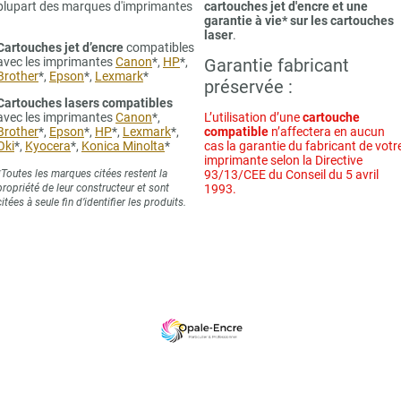
plupart des marques d'imprimantes
cartouches jet d'encre et une
garantie à vie* sur les cartouches
laser
.
Cartouches jet d’encre
compatibles
avec les imprimantes
Canon
*,
HP
*,
Garantie fabricant
Brother
*,
Epson
*,
Lexmark
*
préservée :
Cartouches lasers compatibles
avec les imprimantes
Canon
*,
L’utilisation d’une
cartouche
Brother
*,
Epson
*,
HP
*,
Lexmark
*,
compatible
n’affectera en aucun
Oki
*,
Kyocera
*,
Konica Minolta
*
cas la garantie du fabricant de votr
imprimante selon la Directive
*Toutes les marques citées restent la
93/13/CEE du Conseil du 5 avril
propriété de leur constructeur et sont
1993.
citées à seule fin d’identifier les produits.