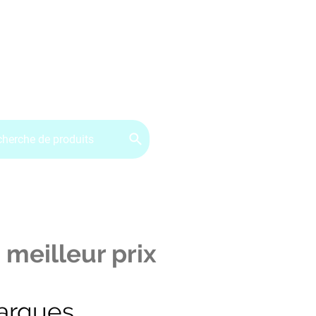
ervice client : 07.49.49.34.02
Contactez-nous
CGV
 meilleur prix
arques