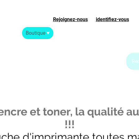
Rejoignez-nous
ou
identifiez-vous
S
Accueil
Boutique
Blog Jet d'encre
Blog Laser
ncre et toner, la qualité au
!!!
uche d'imprimante toutes m