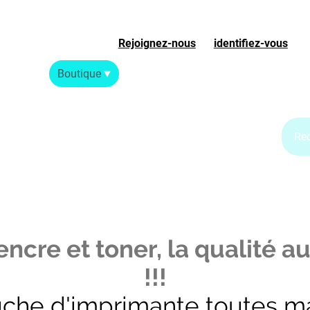
Rejoignez-nous
ou
identifiez-vous
S
Accueil
Boutique
Blog Jet d'encre
Blog Laser
ncre et toner, la qualité au
!!!
uche d'imprimante toutes m