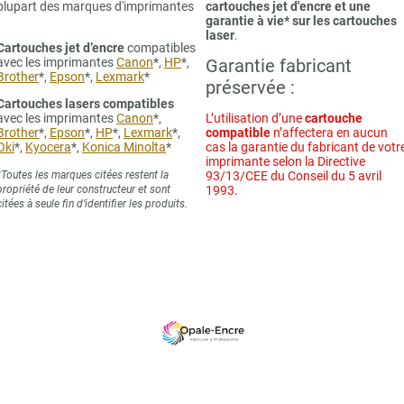
plupart des marques d'imprimantes
cartouches jet d'encre et une
garantie à vie* sur les cartouches
laser
.
Cartouches jet d’encre
compatibles
avec les imprimantes
Canon
*,
HP
*,
Garantie fabricant
Brother
*,
Epson
*,
Lexmark
*
préservée :
Cartouches lasers compatibles
avec les imprimantes
Canon
*,
L’utilisation d’une
cartouche
Brother
*,
Epson
*,
HP
*,
Lexmark
*,
compatible
n’affectera en aucun
Oki
*,
Kyocera
*,
Konica Minolta
*
cas la garantie du fabricant de votr
imprimante selon la Directive
*Toutes les marques citées restent la
93/13/CEE du Conseil du 5 avril
propriété de leur constructeur et sont
1993.
citées à seule fin d’identifier les produits.