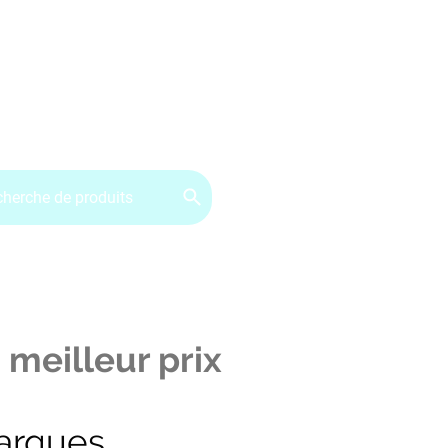
ervice client : 07.49.49.34.02
Contactez-nous
CGV
 meilleur prix
arques