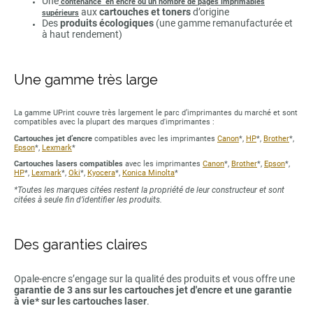
Une
contenance en encre ou un nombre de pages imprimables
aux
cartouches et toners
d’origine
supérieurs
Des
produits écologiques
(une gamme remanufacturée et
à haut rendement)
Une gamme très large
La gamme UPrint couvre très largement le parc d’imprimantes du marché et sont
compatibles avec la plupart des marques d'imprimantes :
Cartouches jet d’encre
compatibles avec les imprimantes
Canon
*,
HP
*,
Brother
*,
Epson
*,
Lexmark
*
Cartouches lasers compatibles
avec les imprimantes
Canon
*,
Brother
*,
Epson
*,
HP
*,
Lexmark
*,
Oki
*,
Kyocera
*,
Konica Minolta
*
*Toutes les marques citées restent la propriété de leur constructeur et sont
citées à seule fin d’identifier les produits.
Des garanties claires
Opale-encre s’engage sur la qualité des produits et vous offre une
garantie de 3 ans sur les cartouches jet d'encre et une garantie
à vie* sur les cartouches laser
.