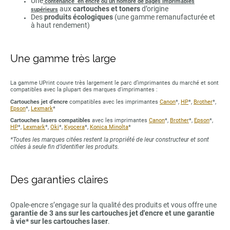
Une
contenance en encre ou un nombre de pages imprimables
aux
cartouches et toners
d’origine
supérieurs
Des
produits écologiques
(une gamme remanufacturée et
à haut rendement)
Une gamme très large
La gamme UPrint couvre très largement le parc d’imprimantes du marché et sont
compatibles avec la plupart des marques d'imprimantes :
Cartouches jet d’encre
compatibles avec les imprimantes
Canon
*,
HP
*,
Brother
*,
Epson
*,
Lexmark
*
Cartouches lasers compatibles
avec les imprimantes
Canon
*,
Brother
*,
Epson
*,
HP
*,
Lexmark
*,
Oki
*,
Kyocera
*,
Konica Minolta
*
*Toutes les marques citées restent la propriété de leur constructeur et sont
citées à seule fin d’identifier les produits.
Des garanties claires
Opale-encre s’engage sur la qualité des produits et vous offre une
garantie de 3 ans sur les cartouches jet d'encre et une garantie
à vie* sur les cartouches laser
.