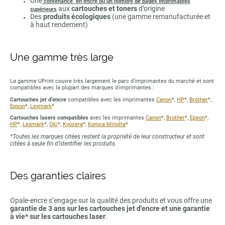
Une
contenance en encre ou un nombre de pages imprimables
aux
cartouches et toners
d’origine
supérieurs
Des
produits écologiques
(une gamme remanufacturée et
à haut rendement)
Une gamme très large
La gamme UPrint couvre très largement le parc d’imprimantes du marché et sont
compatibles avec la plupart des marques d'imprimantes :
Cartouches jet d’encre
compatibles avec les imprimantes
Canon
*,
HP
*,
Brother
*,
Epson
*,
Lexmark
*
Cartouches lasers compatibles
avec les imprimantes
Canon
*,
Brother
*,
Epson
*,
HP
*,
Lexmark
*,
Oki
*,
Kyocera
*,
Konica Minolta
*
*Toutes les marques citées restent la propriété de leur constructeur et sont
citées à seule fin d’identifier les produits.
Des garanties claires
Opale-encre s’engage sur la qualité des produits et vous offre une
garantie de 3 ans sur les cartouches jet d'encre et une garantie
à vie* sur les cartouches laser
.