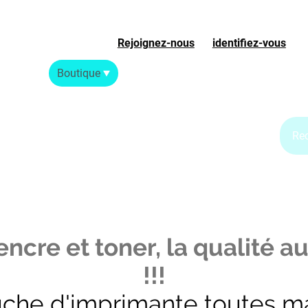
Rejoignez-nous
ou
identifiez-vous
S
Accueil
Boutique
Blog Jet d'encre
Blog Laser
ncre et toner, la qualité au
!!!
uche d'imprimante toutes m