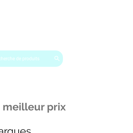
ervice client : 07.49.49.34.02
Contactez-nous
CGV
 meilleur prix
arques