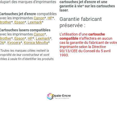
plupart des marques d'imprimantes
cartouches jet d'encre et une
garantie à vie* sur les cartouches
laser
.
Cartouches jet d’encre
compatibles
avec les imprimantes
Canon
*,
HP
*,
Garantie fabricant
Brother
*,
Epson
*,
Lexmark
*
préservée :
Cartouches lasers compatibles
avec les imprimantes
Canon
*,
L’utilisation d’une
cartouche
Brother
*,
Epson
*,
HP
*,
Lexmark
*,
compatible
n’affectera en aucun
Oki
*,
Kyocera
*,
Konica Minolta
*
cas la garantie du fabricant de votr
imprimante selon la Directive
*Toutes les marques citées restent la
93/13/CEE du Conseil du 5 avril
propriété de leur constructeur et sont
1993.
citées à seule fin d’identifier les produits.