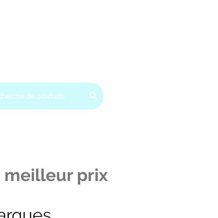
ervice client : 07.49.49.34.02
Contactez-nous
CGV
 meilleur prix
arques