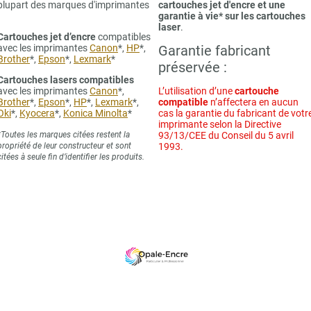
plupart des marques d'imprimantes
cartouches jet d'encre et une
garantie à vie* sur les cartouches
laser
.
Cartouches jet d’encre
compatibles
avec les imprimantes
Canon
*,
HP
*,
Garantie fabricant
Brother
*,
Epson
*,
Lexmark
*
préservée :
Cartouches lasers compatibles
avec les imprimantes
Canon
*,
L’utilisation d’une
cartouche
Brother
*,
Epson
*,
HP
*,
Lexmark
*,
compatible
n’affectera en aucun
Oki
*,
Kyocera
*,
Konica Minolta
*
cas la garantie du fabricant de votr
imprimante selon la Directive
*Toutes les marques citées restent la
93/13/CEE du Conseil du 5 avril
propriété de leur constructeur et sont
1993.
citées à seule fin d’identifier les produits.