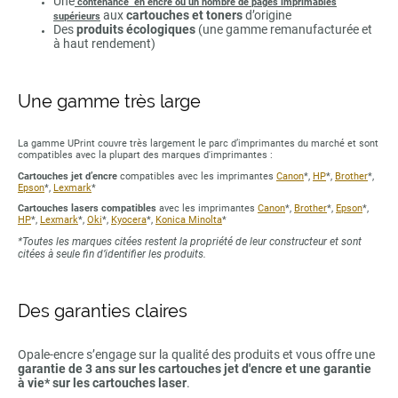
Une
contenance en encre ou un nombre de pages imprimables
aux
cartouches et toners
d’origine
supérieurs
Des
produits écologiques
(une gamme remanufacturée et
à haut rendement)
Une gamme très large
La gamme UPrint couvre très largement le parc d’imprimantes du marché et sont
compatibles avec la plupart des marques d'imprimantes :
Cartouches jet d’encre
compatibles avec les imprimantes
Canon
*,
HP
*,
Brother
*,
Epson
*,
Lexmark
*
Cartouches lasers compatibles
avec les imprimantes
Canon
*,
Brother
*,
Epson
*,
HP
*,
Lexmark
*,
Oki
*,
Kyocera
*,
Konica Minolta
*
*Toutes les marques citées restent la propriété de leur constructeur et sont
citées à seule fin d’identifier les produits.
Des garanties claires
Opale-encre s’engage sur la qualité des produits et vous offre une
garantie de 3 ans sur les cartouches jet d'encre et une garantie
à vie* sur les cartouches laser
.