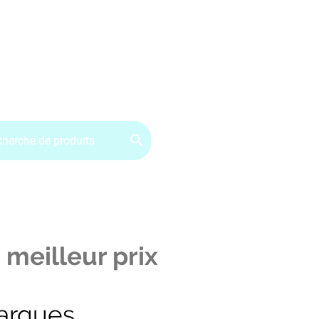
ervice client : 07.49.49.34.02
Contactez-nous
CGV
 meilleur prix
arques