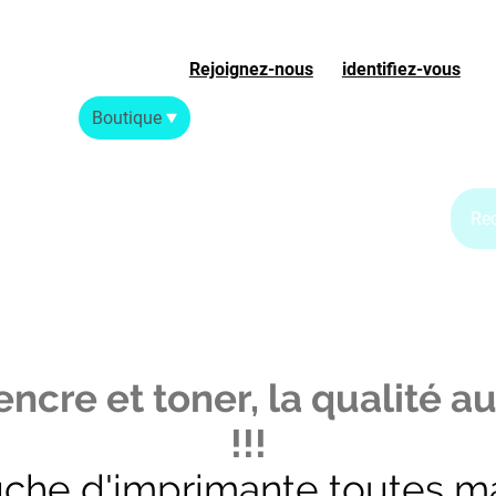
Rejoignez-nous
ou
identifiez-vous
S
Accueil
Boutique
Blog Jet d'encre
Blog Laser
ncre et toner, la qualité au
!!!
uche d'imprimante toutes m