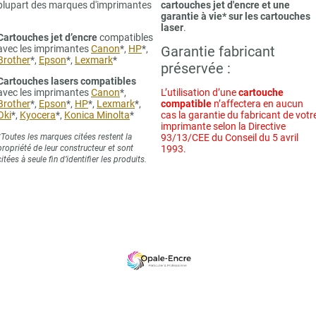
plupart des marques d'imprimantes
cartouches jet d'encre et une
garantie à vie* sur les cartouches
laser
.
Cartouches jet d’encre
compatibles
avec les imprimantes
Canon
*,
HP
*,
Garantie fabricant
Brother
*,
Epson
*,
Lexmark
*
préservée :
Cartouches lasers compatibles
avec les imprimantes
Canon
*,
L’utilisation d’une
cartouche
Brother
*,
Epson
*,
HP
*,
Lexmark
*,
compatible
n’affectera en aucun
Oki
*,
Kyocera
*,
Konica Minolta
*
cas la garantie du fabricant de votr
imprimante selon la Directive
*Toutes les marques citées restent la
93/13/CEE du Conseil du 5 avril
propriété de leur constructeur et sont
1993.
citées à seule fin d’identifier les produits.