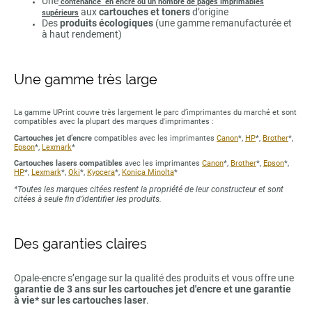
Une
contenance en encre ou un nombre de pages imprimables
aux
cartouches et toners
d’origine
supérieurs
Des
produits écologiques
(une gamme remanufacturée et
à haut rendement)
Une gamme très large
La gamme UPrint couvre très largement le parc d’imprimantes du marché et sont
compatibles avec la plupart des marques d'imprimantes :
Cartouches jet d’encre
compatibles avec les imprimantes
Canon
*,
HP
*,
Brother
*,
Epson
*,
Lexmark
*
Cartouches lasers compatibles
avec les imprimantes
Canon
*,
Brother
*,
Epson
*,
HP
*,
Lexmark
*,
Oki
*,
Kyocera
*,
Konica Minolta
*
*Toutes les marques citées restent la propriété de leur constructeur et sont
citées à seule fin d’identifier les produits.
Des garanties claires
Opale-encre s’engage sur la qualité des produits et vous offre une
garantie de 3 ans sur les cartouches jet d'encre et une garantie
à vie* sur les cartouches laser
.