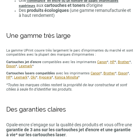
Une
contenance en encre ou un nombre de pages imprimables
aux
cartouches et toners
d’origine
supérieurs
Des
produits écologiques
(une gamme remanufacturée et
à haut rendement)
Une gamme très large
La gamme UPrint couvre très largement le parc d’imprimantes du marché et sont
compatibles avec la plupart des marques d'imprimantes :
Cartouches jet d’encre
compatibles avec les imprimantes
Canon
*,
HP
*,
Brother
*,
Epson
*,
Lexmark
*
Cartouches lasers compatibles
avec les imprimantes
Canon
*,
Brother
*,
Epson
*,
HP
*,
Lexmark
*,
Oki
*,
Kyocera
*,
Konica Minolta
*
*Toutes les marques citées restent la propriété de leur constructeur et sont
citées à seule fin d’identifier les produits.
Des garanties claires
Opale-encre s’engage sur la qualité des produits et vous offre une
garantie de 3 ans sur les cartouches jet d'encre et une garantie
à vie* sur les cartouches laser
.