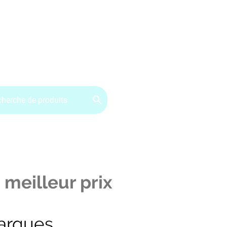
ervice client : 07.49.49.34.02
Contactez-nous
CGV
 meilleur prix
arques