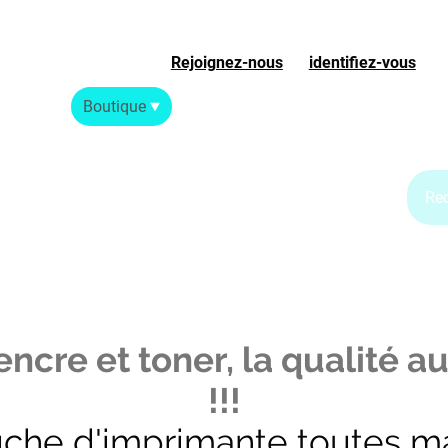
Rejoignez-nous
ou
identifiez-vous
S
Accueil
Boutique
Blog Jet d'encre
Blog Laser
ncre et toner, la qualité au
!!!
uche d'imprimante toutes m