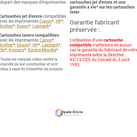
plupart des marques d'imprimantes
cartouches jet d'encre et une
garantie à vie* sur les cartouches
laser
.
Cartouches jet d’encre
compatibles
avec les imprimantes
Canon
*,
HP
*,
Garantie fabricant
Brother
*,
Epson
*,
Lexmark
*
préservée :
Cartouches lasers compatibles
avec les imprimantes
Canon
*,
L’utilisation d’une
cartouche
Brother
*,
Epson
*,
HP
*,
Lexmark
*,
compatible
n’affectera en aucun
Oki
*,
Kyocera
*,
Konica Minolta
*
cas la garantie du fabricant de votr
imprimante selon la Directive
*Toutes les marques citées restent la
93/13/CEE du Conseil du 5 avril
propriété de leur constructeur et sont
1993.
citées à seule fin d’identifier les produits.