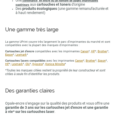
Une
contenance en encre ou un nombre de pages imprimables
aux
cartouches et toners
d’origine
supérieurs
Des
produits écologiques
(une gamme remanufacturée et
à haut rendement)
Une gamme très large
La gamme UPrint couvre très largement le parc d’imprimantes du marché et sont
compatibles avec la plupart des marques d'imprimantes :
Cartouches jet d’encre
compatibles avec les imprimantes
Canon
*,
HP
*,
Brother
*,
Epson
*,
Lexmark
*
Cartouches lasers compatibles
avec les imprimantes
Canon
*,
Brother
*,
Epson
*,
HP
*,
Lexmark
*,
Oki
*,
Kyocera
*,
Konica Minolta
*
*Toutes les marques citées restent la propriété de leur constructeur et sont
citées à seule fin d’identifier les produits.
Des garanties claires
Opale-encre s’engage sur la qualité des produits et vous offre une
garantie de 3 ans sur les cartouches jet d'encre et une garantie
à vie* sur les cartouches laser
.