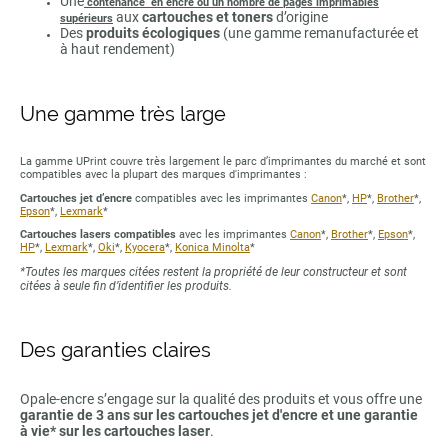
Une
contenance en encre ou un nombre de pages imprimables
aux
cartouches et toners
d’origine
supérieurs
Des
produits écologiques
(une gamme remanufacturée et
à haut rendement)
Une gamme très large
La gamme UPrint couvre très largement le parc d’imprimantes du marché et sont
compatibles avec la plupart des marques d'imprimantes :
Cartouches jet d’encre
compatibles avec les imprimantes
Canon
*,
HP
*,
Brother
*,
Epson
*,
Lexmark
*
Cartouches lasers compatibles
avec les imprimantes
Canon
*,
Brother
*,
Epson
*,
HP
*,
Lexmark
*,
Oki
*,
Kyocera
*,
Konica Minolta
*
*Toutes les marques citées restent la propriété de leur constructeur et sont
citées à seule fin d’identifier les produits.
Des garanties claires
Opale-encre s’engage sur la qualité des produits et vous offre une
garantie de 3 ans sur les cartouches jet d'encre et une garantie
à vie* sur les cartouches laser
.