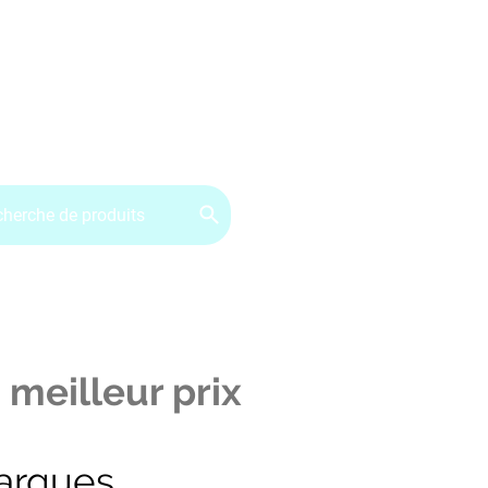
ervice client : 07.49.49.34.02
Contactez-nous
CGV
 meilleur prix
arques