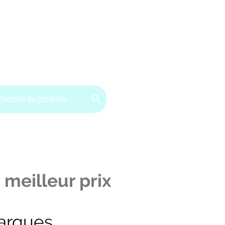
ervice client : 07.49.49.34.02
Contactez-nous
CGV
 meilleur prix
arques