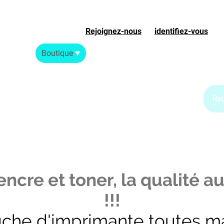
Rejoignez-nous
ou
identifiez-vous
S
Accueil
Boutique
Blog Jet d'encre
Blog Laser
ncre et toner, la qualité au
!!!
uche d'imprimante toutes m