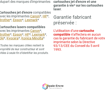
plupart des marques d'imprimantes
cartouches jet d'encre et une
garantie à vie* sur les cartouches
laser
.
Cartouches jet d’encre
compatibles
avec les imprimantes
Canon
*,
HP
*,
Garantie fabricant
Brother
*,
Epson
*,
Lexmark
*
préservée :
Cartouches lasers compatibles
avec les imprimantes
Canon
*,
L’utilisation d’une
cartouche
Brother
*,
Epson
*,
HP
*,
Lexmark
*,
compatible
n’affectera en aucun
Oki
*,
Kyocera
*,
Konica Minolta
*
cas la garantie du fabricant de votr
imprimante selon la Directive
*Toutes les marques citées restent la
93/13/CEE du Conseil du 5 avril
propriété de leur constructeur et sont
1993.
citées à seule fin d’identifier les produits.