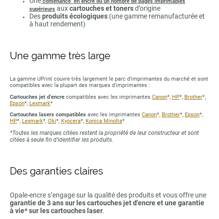
Une
contenance en encre ou un nombre de pages imprimables
aux
cartouches et toners
d’origine
supérieurs
Des
produits écologiques
(une gamme remanufacturée et
à haut rendement)
Une gamme très large
La gamme UPrint couvre très largement le parc d’imprimantes du marché et sont
compatibles avec la plupart des marques d'imprimantes :
Cartouches jet d’encre
compatibles avec les imprimantes
Canon
*,
HP
*,
Brother
*,
Epson
*,
Lexmark
*
Cartouches lasers compatibles
avec les imprimantes
Canon
*,
Brother
*,
Epson
*,
HP
*,
Lexmark
*,
Oki
*,
Kyocera
*,
Konica Minolta
*
*Toutes les marques citées restent la propriété de leur constructeur et sont
citées à seule fin d’identifier les produits.
Des garanties claires
Opale-encre s’engage sur la qualité des produits et vous offre une
garantie de 3 ans sur les cartouches jet d'encre et une garantie
à vie* sur les cartouches laser
.