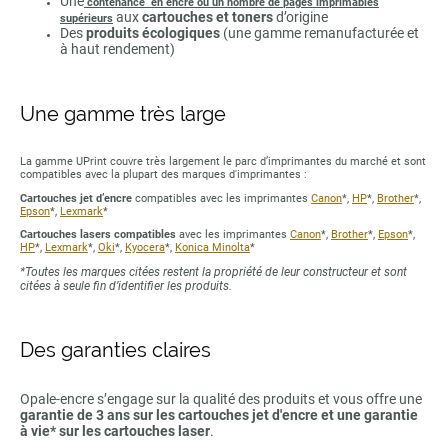
Une
contenance en encre ou un nombre de pages imprimables
aux
cartouches et toners
d’origine
supérieurs
Des
produits écologiques
(une gamme remanufacturée et
à haut rendement)
Une gamme très large
La gamme UPrint couvre très largement le parc d’imprimantes du marché et sont
compatibles avec la plupart des marques d'imprimantes :
Cartouches jet d’encre
compatibles avec les imprimantes
Canon
*,
HP
*,
Brother
*,
Epson
*,
Lexmark
*
Cartouches lasers compatibles
avec les imprimantes
Canon
*,
Brother
*,
Epson
*,
HP
*,
Lexmark
*,
Oki
*,
Kyocera
*,
Konica Minolta
*
*Toutes les marques citées restent la propriété de leur constructeur et sont
citées à seule fin d’identifier les produits.
Des garanties claires
Opale-encre s’engage sur la qualité des produits et vous offre une
garantie de 3 ans sur les cartouches jet d'encre et une garantie
à vie* sur les cartouches laser
.