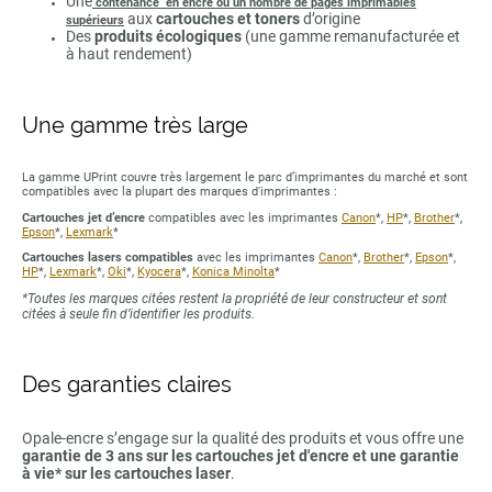
Une
contenance en encre ou un nombre de pages imprimables
aux
cartouches et toners
d’origine
supérieurs
Des
produits écologiques
(une gamme remanufacturée et
à haut rendement)
Une gamme très large
La gamme UPrint couvre très largement le parc d’imprimantes du marché et sont
compatibles avec la plupart des marques d'imprimantes :
Cartouches jet d’encre
compatibles avec les imprimantes
Canon
*,
HP
*,
Brother
*,
Epson
*,
Lexmark
*
Cartouches lasers compatibles
avec les imprimantes
Canon
*,
Brother
*,
Epson
*,
HP
*,
Lexmark
*,
Oki
*,
Kyocera
*,
Konica Minolta
*
*Toutes les marques citées restent la propriété de leur constructeur et sont
citées à seule fin d’identifier les produits.
Des garanties claires
Opale-encre s’engage sur la qualité des produits et vous offre une
garantie de 3 ans sur les cartouches jet d'encre et une garantie
à vie* sur les cartouches laser
.