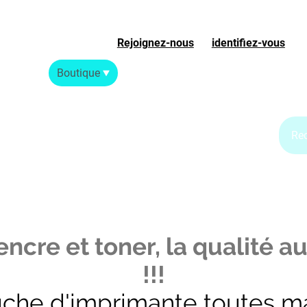
Rejoignez-nous
ou
identifiez-vous
S
Accueil
Boutique
Blog Jet d'encre
Blog Laser
ncre et toner, la qualité au
!!!
uche d'imprimante toutes m