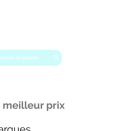
ervice client : 07.49.49.34.02
Contactez-nous
CGV
 meilleur prix
arques