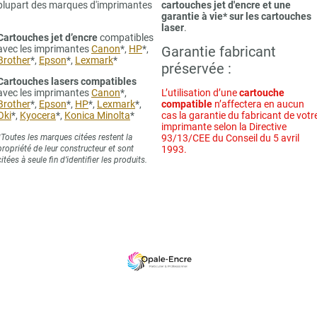
plupart des marques d'imprimantes
cartouches jet d'encre et une
garantie à vie* sur les cartouches
laser
.
Cartouches jet d’encre
compatibles
avec les imprimantes
Canon
*,
HP
*,
Garantie fabricant
Brother
*,
Epson
*,
Lexmark
*
préservée :
Cartouches lasers compatibles
avec les imprimantes
Canon
*,
L’utilisation d’une
cartouche
Brother
*,
Epson
*,
HP
*,
Lexmark
*,
compatible
n’affectera en aucun
Oki
*,
Kyocera
*,
Konica Minolta
*
cas la garantie du fabricant de votr
imprimante selon la Directive
*Toutes les marques citées restent la
93/13/CEE du Conseil du 5 avril
propriété de leur constructeur et sont
1993.
citées à seule fin d’identifier les produits.