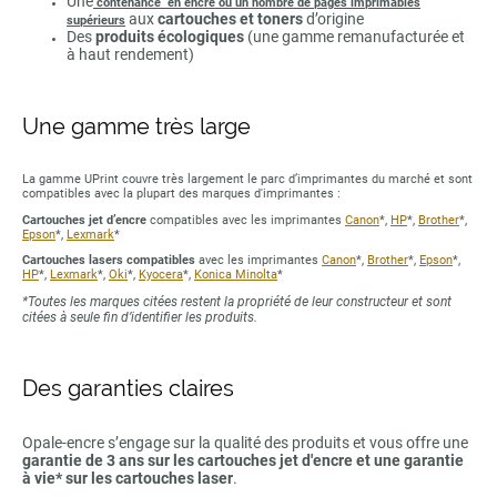
Une
contenance en encre ou un nombre de pages imprimables
aux
cartouches et toners
d’origine
supérieurs
Des
produits écologiques
(une gamme remanufacturée et
à haut rendement)
Une gamme très large
La gamme UPrint couvre très largement le parc d’imprimantes du marché et sont
compatibles avec la plupart des marques d'imprimantes :
Cartouches jet d’encre
compatibles avec les imprimantes
Canon
*,
HP
*,
Brother
*,
Epson
*,
Lexmark
*
Cartouches lasers compatibles
avec les imprimantes
Canon
*,
Brother
*,
Epson
*,
HP
*,
Lexmark
*,
Oki
*,
Kyocera
*,
Konica Minolta
*
*Toutes les marques citées restent la propriété de leur constructeur et sont
citées à seule fin d’identifier les produits.
Des garanties claires
Opale-encre s’engage sur la qualité des produits et vous offre une
garantie de 3 ans sur les cartouches jet d'encre et une garantie
à vie* sur les cartouches laser
.