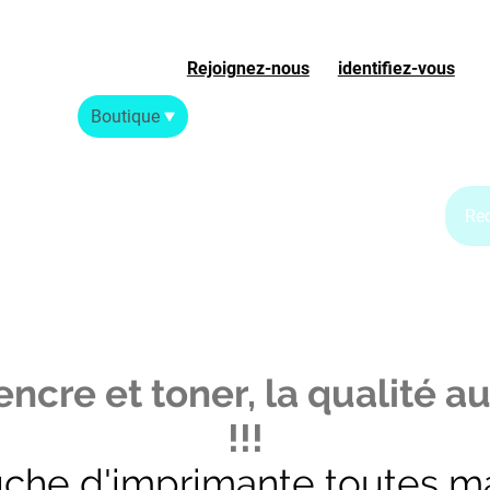
Rejoignez-nous
ou
identifiez-vous
S
Accueil
Boutique
Blog Jet d'encre
Blog Laser
ncre et toner, la qualité au
!!!
uche d'imprimante toutes m