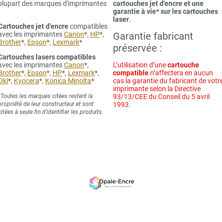
plupart des marques d'imprimantes
cartouches jet d'encre et une
garantie à vie* sur les cartouches
laser
.
Cartouches jet d’encre
compatibles
avec les imprimantes
Canon
*,
HP
*,
Garantie fabricant
Brother
*,
Epson
*,
Lexmark
*
préservée :
Cartouches lasers compatibles
avec les imprimantes
Canon
*,
L’utilisation d’une
cartouche
Brother
*,
Epson
*,
HP
*,
Lexmark
*,
compatible
n’affectera en aucun
Oki
*,
Kyocera
*,
Konica Minolta
*
cas la garantie du fabricant de votr
imprimante selon la Directive
*Toutes les marques citées restent la
93/13/CEE du Conseil du 5 avril
propriété de leur constructeur et sont
1993.
citées à seule fin d’identifier les produits.