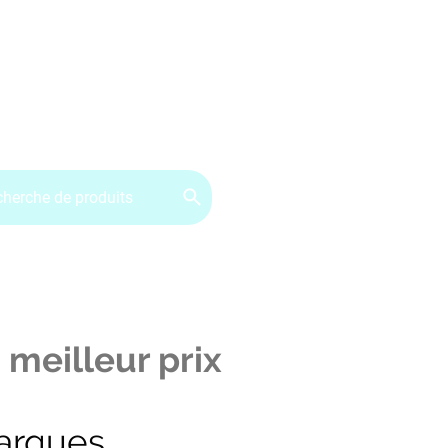
ervice client : 07.49.49.34.02
Contactez-nous
CGV
 meilleur prix
arques