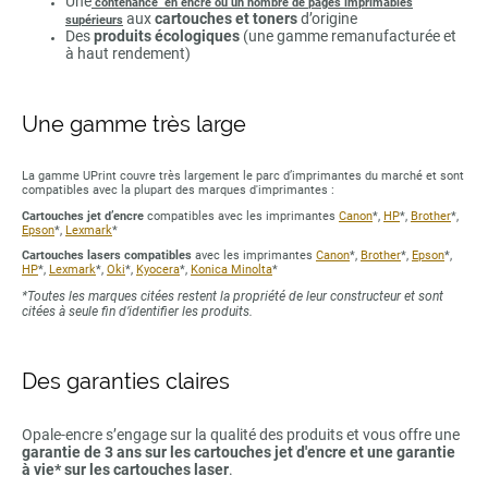
Une
contenance en encre ou un nombre de pages imprimables
aux
cartouches et toners
d’origine
supérieurs
Des
produits écologiques
(une gamme remanufacturée et
à haut rendement)
Une gamme très large
La gamme UPrint couvre très largement le parc d’imprimantes du marché et sont
compatibles avec la plupart des marques d'imprimantes :
Cartouches jet d’encre
compatibles avec les imprimantes
Canon
*,
HP
*,
Brother
*,
Epson
*,
Lexmark
*
Cartouches lasers compatibles
avec les imprimantes
Canon
*,
Brother
*,
Epson
*,
HP
*,
Lexmark
*,
Oki
*,
Kyocera
*,
Konica Minolta
*
*Toutes les marques citées restent la propriété de leur constructeur et sont
citées à seule fin d’identifier les produits.
Des garanties claires
Opale-encre s’engage sur la qualité des produits et vous offre une
garantie de 3 ans sur les cartouches jet d'encre et une garantie
à vie* sur les cartouches laser
.