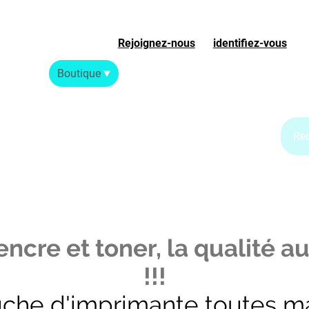
Rejoignez-nous
ou
identifiez-vous
S
Accueil
Boutique
Blog Jet d'encre
Blog Laser
ncre et toner, la qualité au
!!!
uche d'imprimante toutes m