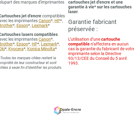
plupart des marques d'imprimantes
cartouches jet d'encre et une
garantie à vie* sur les cartouches
laser
.
Cartouches jet d’encre
compatibles
avec les imprimantes
Canon
*,
HP
*,
Garantie fabricant
Brother
*,
Epson
*,
Lexmark
*
préservée :
Cartouches lasers compatibles
avec les imprimantes
Canon
*,
L’utilisation d’une
cartouche
Brother
*,
Epson
*,
HP
*,
Lexmark
*,
compatible
n’affectera en aucun
Oki
*,
Kyocera
*,
Konica Minolta
*
cas la garantie du fabricant de votr
imprimante selon la Directive
*Toutes les marques citées restent la
93/13/CEE du Conseil du 5 avril
propriété de leur constructeur et sont
1993.
citées à seule fin d’identifier les produits.