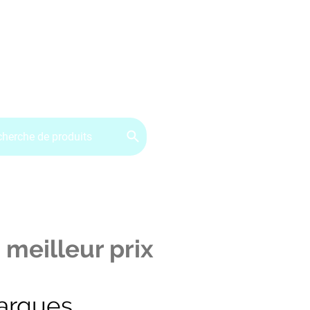
ervice client : 07.49.49.34.02
Contactez-nous
CGV
 meilleur prix
arques