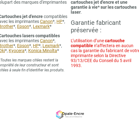
plupart des marques d'imprimantes
cartouches jet d'encre et une
garantie à vie* sur les cartouches
laser
.
Cartouches jet d’encre
compatibles
avec les imprimantes
Canon
*,
HP
*,
Garantie fabricant
Brother
*,
Epson
*,
Lexmark
*
préservée :
Cartouches lasers compatibles
avec les imprimantes
Canon
*,
L’utilisation d’une
cartouche
Brother
*,
Epson
*,
HP
*,
Lexmark
*,
compatible
n’affectera en aucun
Oki
*,
Kyocera
*,
Konica Minolta
*
cas la garantie du fabricant de votr
imprimante selon la Directive
*Toutes les marques citées restent la
93/13/CEE du Conseil du 5 avril
propriété de leur constructeur et sont
1993.
citées à seule fin d’identifier les produits.