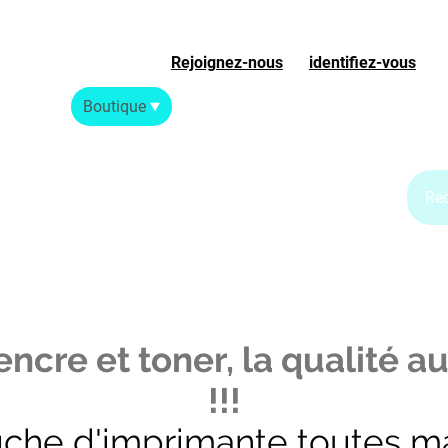
Rejoignez-nous
ou
identifiez-vous
S
Accueil
Boutique
Blog Jet d'encre
Blog Laser
ncre et toner, la qualité au
!!!
uche d'imprimante toutes m