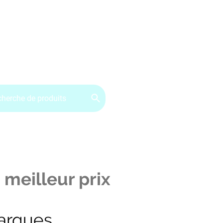
ervice client : 07.49.49.34.02
Contactez-nous
CGV
 meilleur prix
arques